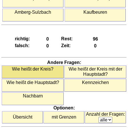
(Regionen)
Griechenland
Amberg-Sulzbach
Kaufbeuren
(Regionen)
Irland
(Grafschaften)
Italien
richtig:
Rest:
(Provinzen)
falsch:
Zeit:
Italien
(Regionen)
Andere Fragen:
Österreich
Wie heißt der Kreis?
Wie heißt der Kreis mit der
(Bezirke)
Hauptstadt?
Österreich
Wie heißt die Hauptstadt?
Kennzeichen
(Bundesländer)
Polen
Nachbarn
(Woiwodschaften)
Portugal
Optionen:
(Distrikte)
Anzahl der Fragen:
Übersicht
mit Grenzen
Rumänien
(Kreise)