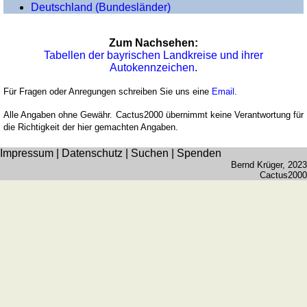
Baden-
Deutschland (Bundesländer)
Württemberg
Bayern
Zum Nachsehen:
Brandenburg
Tabellen der bayrischen Landkreise und ihrer
Autokennzeichen
.
Hessen
Mecklenburg-
Für Fragen oder Anregungen schreiben Sie uns eine
Email
.
Vorpommern
Alle Angaben ohne Gewähr. Cactus2000 übernimmt keine Verantwortung für
Niedersachsen
die Richtigkeit der hier gemachten Angaben.
Nordrhein-
Impressum
|
Datenschutz
|
Suchen
|
Spenden
Westfalen
Bernd Krüger
, 2023
Rheinland-
Cactus2000
Pfalz
&
Saarland
Sachsen
Sachsen-
Anhalt
Schleswig-
Holstein