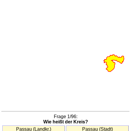
(Länder)
Südkorea
(Provinzen)
USA
(Staaten)
Europa
Benelux
(Provinzen)
Bulgarien
(Oblaste)
Deutschland
(Bundesländer)
England
(Grafschaften)
Europa
(Länder)
Frankreich
Frage
1
/96:
(Départements)
Wie heißt der Kreis?
Frankreich
Passau (Landkr.)
Passau (Stadt)