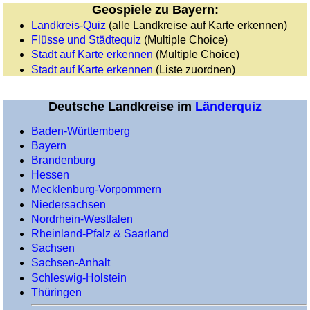
Geospiele zu Bayern:
Schottland
Landkreis-Quiz
(alle Landkreise auf Karte erkennen)
(council
Flüsse und Städtequiz
(Multiple Choice)
areas)
Stadt auf Karte erkennen
(Multiple Choice)
Schweiz
Stadt auf Karte erkennen
(Liste zuordnen)
(Kantone)
Spanien
Deutsche Landkreise im
Länderquiz
(Regionen)
Spanien
Baden-Württemberg
(Provinzen)
Bayern
Brandenburg
Tschechien
Hessen
(Regionen)
Mecklenburg-Vorpommern
Türkei
Niedersachsen
(Provinzen)
Nordrhein-Westfalen
Ukraine
Rheinland-Pfalz & Saarland
(Oblaste)
Sachsen
Wales
Sachsen-Anhalt
Schleswig-Holstein
(Grafschaften)
Thüringen
Deutschland