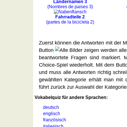
Spanisch
Ländernamen 3
(Nombres de paises 3)
Nützliches
Fahrradteile 2
Umrechner
(partes de la bicicleta 2)
Autokennzeichen
Sonnenstand
Fahrradtouren
Zuerst können die Antworten mit der 
Reisewortschatz
Button
werden alle 
SPIELE
beantwortete Fragen sind markiert.
Geografie
Choice-Spiel wiederholt. Mit dem But
Küstenquiz
und muss alle Antworten richtig schre
Geografiequiz
gewählten Kategorie erhält man mit
Länderquiz
führt zurück zur Auswahl der Kategorie
Flüsse-
Vokabelquiz für andere Sprachen:
und
Städtequiz
deutsch
Flaggen-,
englisch
Wappen-
französisch
und
italienisch