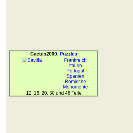
Cactus2000:
Puzzles
Frankreich
Italien
Portugal
Spanien
Römische
Monumente
12, 16, 20, 30 und 48 Teile