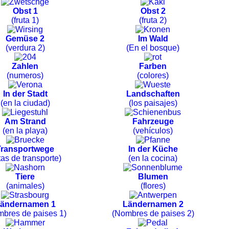
Obst 1
Obst 2
(fruta 1)
(fruta 2)
Gemüse 2
Im Wald
(verdura 2)
(En el bosque)
Zahlen
Farben
(numeros)
(colores)
In der Stadt
Landschaften
(en la ciudad)
(los paisajes)
Am Strand
Fahrzeuge
(en la playa)
(vehículos)
Transportwege
In der Küche
tas de transporte)
(en la cocina)
Tiere
Blumen
(animales)
(flores)
ändernamen 1
Ländernamen 2
bres de paises 1)
(Nombres de paises 2)