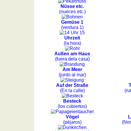
Regionenquiz
Sonnenaufgang, Sonnenuntergang
Nüsse etc.
Städtequiz
(nueces etc.)
Liste
Gemüse 1
mit
(verdura 1)
spanischen
Provinzen
Uhrzeit
(la hora)
Sonnenaufgang,
Sonnenuntergang
Außen am Haus
(fuera dela casa)
Mehr
Sprachen
Am Meer
Deutsch
(junto al mar)
Englisch
Auf der Straße
Französisch
(En la calle)
(ru
Italienisch
Besteck
Lateinisch
(los cubiertos)
Niederländisch
Portugiesisch
Vögel
L
(péjaros)
(Nom
Rumänisch