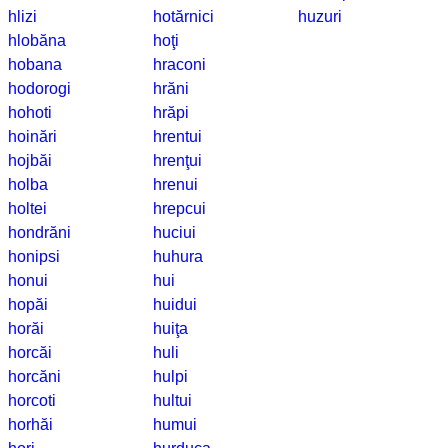
hlizi
hotărnici
huzuri
hlobăna
hoţi
hobana
hraconi
hodorogi
hrăni
hohoti
hrăpi
hoinări
hrentui
hojbăi
hrenţui
holba
hrenui
holtei
hrepcui
hondrăni
huciui
honipsi
huhura
honui
hui
hopăi
huidui
horăi
huiţa
horcăi
huli
horcăni
hulpi
horcoti
hultui
horhăi
humui