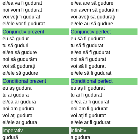
el/ea va fi gudurat
el/ea are să gudure
noi vom fi gudurat
noi avem să gudurăm
voi veţi fi gudurat
voi aveţi să guduraţi
ei/ele vor fi gudurat
ei/ele au să gudure
Conjunctiv prezent
Conjunctiv perfect
eu să gudur
eu să fi gudurat
tu să guduri
tu să fi gudurat
el/ea să gudure
el/ea să fi gudurat
noi să gudurăm
noi să fi gudurat
voi să guduraţi
voi să fi gudurat
ei/ele să gudure
ei/ele să fi gudurat
Conditional prezent
Conditional perfect
eu aș gudura
eu aș fi gudurat
tu ai gudura
tu ai fi gudurat
el/ea ar gudura
el/ea ar fi gudurat
noi am gudura
noi am fi gudurat
voi aţi gudura
voi aţi fi gudurat
ei/ele ar gudura
ei/ele ar fi gudurat
Imperativ
Infinitiv
gudură
a gudura