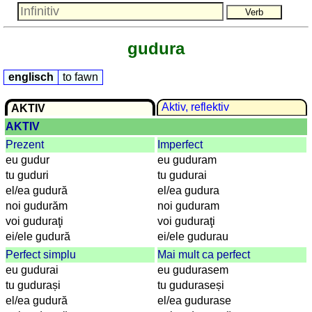
Lateinisch
Niederländisch
Portugiesisch
gudura
Rumänisch
Spanisch
englisch
to fawn
Nützliches
Aktiv, reflektiv
AKTIV
Umrechner
AKTIV
Autokennzeichen
Prezent
Imperfect
Sonnenstand
eu gudur
eu guduram
Fahrradtouren
tu guduri
tu gudurai
Reisewortschatz
el/ea gudură
el/ea gudura
noi gudurăm
noi guduram
SPIELE
voi guduraţi
voi guduraţi
Geografie
ei/ele gudură
ei/ele gudurau
Küstenquiz
Perfect simplu
Mai mult ca perfect
Geografiequiz
eu gudurai
eu gudurasem
Länderquiz
tu gudurași
tu guduraseși
Flüsse-
el/ea gudură
el/ea gudurase