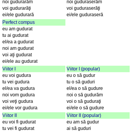
und
noi gudurarăm
noi guduraserăm
Städtequiz
voi gudurarăţi
voi guduraserăţi
ei/ele gudurară
ei/ele guduraseră
Flaggen-,
Wappen-
Perfect compus
und
eu am gudurat
Münzenquiz
tu ai gudurat
el/ea a gudurat
Städte-
noi am gudurat
und
voi aţi gudurat
Länderquiz
ei/ele au gudurat
weitere
Viitor I
Viitor I (popular)
Spiele
Gehirntraining
eu voi gudura
eu o să gudur
Rechentrainer
tu vei gudura
tu o să guduri
Puzzle
el/ea va gudura
el/ea o să gudure
Quiz
noi vom gudura
noi o să gudurăm
voi veţi gudura
voi o să guduraţi
Suchbild
ei/ele vor gudura
ei/ele o să gudure
Tierquiz
Viitor II
Viitor II (popular)
eu voi fi gudurat
eu am să gudur
tu vei fi gudurat
ai să guduri