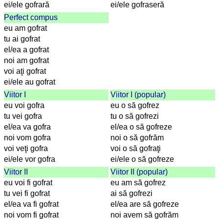
und
ei/ele gofrară
ei/ele gofraseră
Städtequiz
Perfect compus
Flaggen-,
eu am gofrat
Wappen-
tu ai gofrat
und
el/ea a gofrat
Münzenquiz
noi am gofrat
Städte-
voi aţi gofrat
und
ei/ele au gofrat
Länderquiz
Viitor I
Viitor I (popular)
eu voi gofra
eu o să gofrez
weitere
tu vei gofra
tu o să gofrezi
Spiele
Gehirntraining
el/ea va gofra
el/ea o să gofreze
Rechentrainer
noi vom gofra
noi o să gofrăm
Puzzle
voi veţi gofra
voi o să gofraţi
Quiz
ei/ele vor gofra
ei/ele o să gofreze
Suchbild
Viitor II
Viitor II (popular)
Tierquiz
eu voi fi gofrat
eu am să gofrez
tu vei fi gofrat
ai să gofrezi
el/ea va fi gofrat
el/ea are să gofreze
noi vom fi gofrat
noi avem să gofrăm