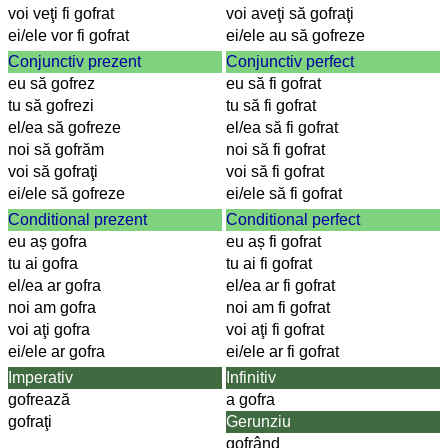
voi veţi fi gofrat
voi aveţi să gofraţi
ei/ele vor fi gofrat
ei/ele au să gofreze
Conjunctiv prezent
Conjunctiv perfect
eu să gofrez
eu să fi gofrat
tu să gofrezi
tu să fi gofrat
el/ea să gofreze
el/ea să fi gofrat
noi să gofrăm
noi să fi gofrat
voi să gofraţi
voi să fi gofrat
ei/ele să gofreze
ei/ele să fi gofrat
Conditional prezent
Conditional perfect
eu aș gofra
eu aș fi gofrat
tu ai gofra
tu ai fi gofrat
el/ea ar gofra
el/ea ar fi gofrat
noi am gofra
noi am fi gofrat
voi aţi gofra
voi aţi fi gofrat
ei/ele ar gofra
ei/ele ar fi gofrat
Imperativ
Infinitiv
gofrează
a gofra
gofraţi
Gerunziu
gofrând