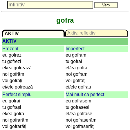
Lateinisch
Niederländisch
Portugiesisch
gofra
Rumänisch
Spanisch
Aktiv, reflektiv
AKTIV
Nützliches
AKTIV
Prezent
Imperfect
Umrechner
eu gofrez
eu gofram
Autokennzeichen
tu gofrezi
tu gofrai
Sonnenstand
el/ea gofrează
el/ea gofra
Fahrradtouren
noi gofrăm
noi gofram
Reisewortschatz
voi gofraţi
voi gofraţi
SPIELE
ei/ele gofrează
ei/ele gofrau
Perfect simplu
Mai mult ca perfect
Geografie
eu gofrai
eu gofrasem
Küstenquiz
tu gofrași
tu gofraseși
Geografiequiz
el/ea gofră
el/ea gofrase
Länderquiz
noi gofrarăm
noi gofraserăm
Flüsse-
voi gofrarăţi
voi gofraserăţi